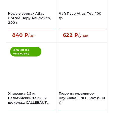
Кофе в зернах Atlas
Чай Пуэр Atlas Tea, 100
Coffee Перу Альфонсо,
гр
200 г
840
₽
622
₽
/шт
/упак
акция на
упаковку
Упаковка 2,5 кг
Пюре натуральное
Бельгийский темный
Клубника FINEBERRY (900
шоколад CALLEBAUT
г)
54,5%