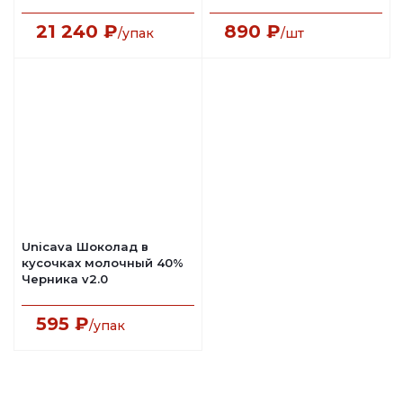
21 240
₽
890
₽
/упак
/шт
Unicava Шоколад в
кусочках молочный 40%
Черника v2.0
595
₽
/упак