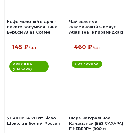
Кофе молотый в дрип-
Чай зеленый
пакете Колумбия Пинк
Жасминовый жемчуг
Бурбон Atlas Coffee
Atlas Tea (в пирамидках)
145
₽
460
₽
/шт
/шт
акция на
без сахара
упаковку
УПАКОВКА 20 кг! Sicao
Пюре натуральное
Шоколад белый, Россия
Каламанси (БЕЗ САХАРА)
FINEBERRY (900 г)