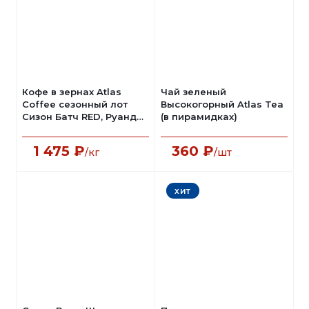
Кофе в зернах Atlas
Чай зеленый
Coffee сезонный лот
Высокогорный Atlas Tea
Сизон Батч RED, Руанда,
(в пирамидках)
1 кг
1 475
₽
360
₽
/кг
/шт
хит