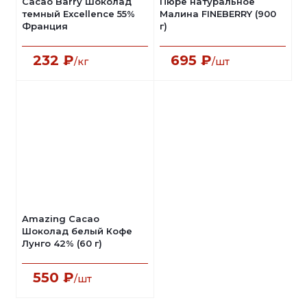
Cacao Barry Шоколад
Пюре натуральное
темный Excellence 55%
Малина FINEBERRY (900
Франция
г)
232
₽
695
₽
/кг
/шт
Amazing Cacao
Шоколад белый Кофе
Лунго 42% (60 г)
550
₽
/шт