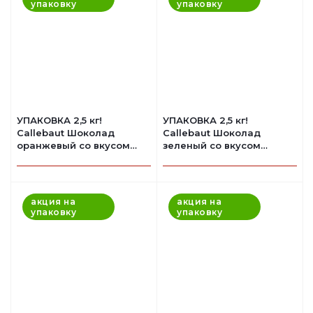
упаковку
упаковку
УПАКОВКА 2,5 кг!
УПАКОВКА 2,5 кг!
Callebaut Шоколад
Callebaut Шоколад
оранжевый со вкусом
зеленый со вкусом
апельсина Бельгия
лимона Бельгия
акция на
акция на
упаковку
упаковку